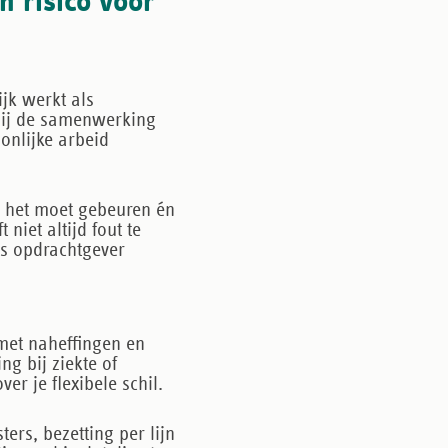
n risico voor
ijk werkt als
jij de samenwerking
oonlijke arbeid
het moet gebeuren én
 niet altijd fout te
als opdrachtgever
met naheffingen en
ng bij ziekte of
er je flexibele schil.
ers, bezetting per lijn