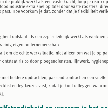
in de praktijk werkt als een vaste kracht, loop je risico o
e foodindustrie extra snel op tafel door vaste roosters, di
s past. Hoe voorkom je dat, zonder dat je flexibiliteit verli
igheid
ontstaat als een zzp’er feitelijk werkt als werkneme
n weinig eigen ondernemerschap.
ait om de echte werksituatie, niet alleen om wat je op pap
r ontstaat risico door
ploegendiensten, lijnwerk, hygiëne
e met
heldere opdrachten
, passend contract en een snelle
ecklist
en leg keuzes vast, zodat je kunt uitleggen waaro
kt.