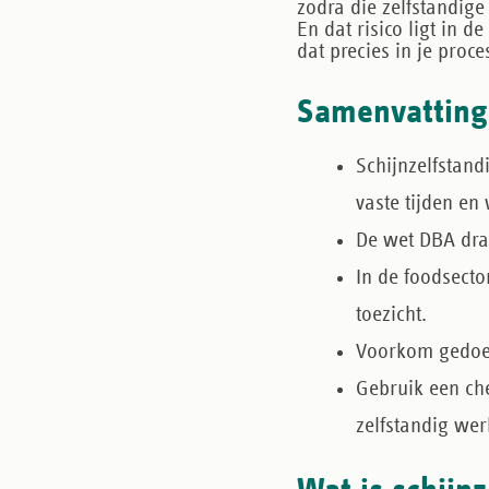
zodra die zelfstandige 
En dat risico ligt in d
dat precies in je proce
Samenvatting
Schijnzelfstand
vaste tijden e
De
wet DBA
dra
In de foodsecto
toezicht.
Voorkom gedo
Gebruik een
ch
zelfstandig wer