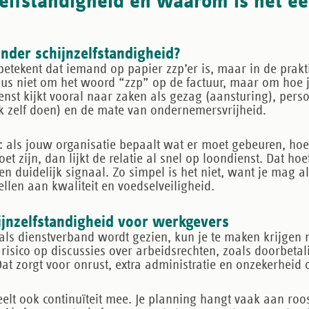
zelfstandigheid en waarom is het ee
nder schijnzelfstandigheid?
betekent dat iemand op papier zzp’er is, maar in de prakt
us niet om het woord “zzp” op de factuur, maar om hoe 
ienst kijkt vooral naar zaken als gezag (aansturing), pers
 zelf doen) en de mate van ondernemersvrijheid.
: als jouw organisatie bepaalt
wat
er moet gebeuren,
hoe
 zijn, dan lijkt de relatie al snel op loondienst. Dat hoeft
een duidelijk signaal. Zo simpel is het niet, want je mag 
ellen aan kwaliteit en voedselveiligheid.
ijnzelfstandigheid voor werkgevers
ls dienstverband wordt gezien, kun je te maken krijgen 
 risico op discussies over arbeidsrechten, zoals doorbetali
t zorgt voor onrust, extra administratie en onzekerheid ov
eelt ook continuïteit mee. Je planning hangt vaak aan roost