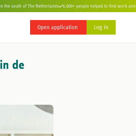
 in the south of The Netherlands
6.000+ people helped to find work ann
Open application
Log in
50+ years of experience
93% of our clients recommend us
in de