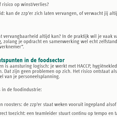
f risico op winst/verlies?
id:
kan de zzp’er zich laten vervangen, of verwacht jij alti
t vervangbaarheid altijd kan? In de praktijk wil je vaak 
g, zolang je opdracht en samenwerking wel echt zelfstandi
a werknemer”.
htspunten in de foodsector
 is aansturing logisch: je werkt met HACCP, hygiënekledi
. Dat zijn geen problemen op zich. Het risico ontstaat als
el van je personeelsplanning.
s in de foodindustrie:
n roosters:
de zzp’er staat weken vooruit ingepland alsof
ect toezicht:
een teamleider stuurt continu op tempo en t