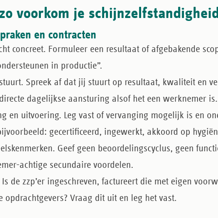
zo voorkom je schijnzelfstandighei
spraken en contracten
ht concreet.
Formuleer een resultaat of afgebakende sco
ondersteunen in productie”.
stuurt.
Spreek af dat jij stuurt op resultaat, kwaliteit en v
directe dagelijkse aansturing alsof het een werknemer is.
g en uitvoering.
Leg vast of vervanging mogelijk is en o
jvoorbeeld: gecertificeerd, ingewerkt, akkoord op hygiën
elskenmerken.
Geef geen beoordelingscyclus, geen funct
mer-achtige secundaire voordelen.
Is de zzp’er ingeschreven, factureert die met eigen voor
 opdrachtgevers? Vraag dit uit en leg het vast.