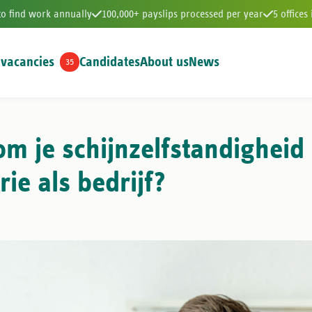
to find work annually
100,000+ payslips processed per year
5 offices
 vacancies
Candidates
About us
News
35
ped to find work annually
100,000+ payslips processed per year
m je schijnzelfstandigheid 
ie als bedrijf?