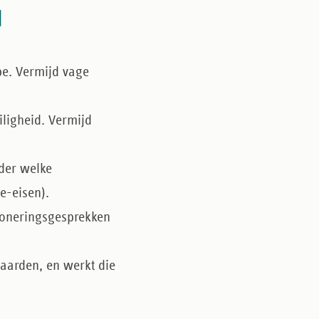
d
pe. Vermijd vage
eiligheid. Vermijd
nder welke
e-eisen).
ioneringsgesprekken
waarden, en werkt die