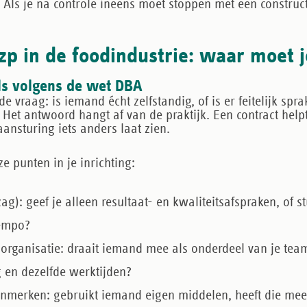
 Als je na controle ineens moet stoppen met een constructi
p in de foodindustrie: waar moet j
els volgens de wet DBA
 vraag: is iemand écht zelfstandig, of is er feitelijk spr
Het antwoord hangt af van de praktijk. Een contract help
aansturing iets anders laat zien.
e punten in je inrichting:
zag):
geef je alleen resultaat- en kwaliteitsafspraken, of s
tempo?
 organisatie:
draait iemand mee als onderdeel van je team
g en dezelfde werktijden?
nmerken:
gebruikt iemand eigen middelen, heeft die mee