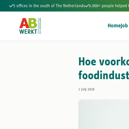
5 offices in the south of The Netherlands
6.000+ people helped 
Home
Job
5 offices in the south of The Netherlands
6.000+ people hel
Hoe voorko
foodindustr
1 July 2026