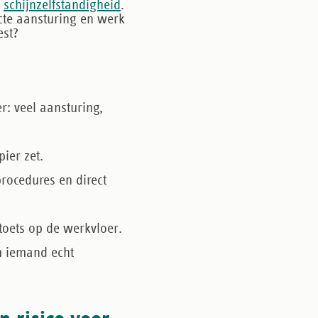
p
schijnzelfstandigheid
.
recte aansturing en werk
est?
r: veel aansturing,
ier zet.
procedures
en direct
toets op de werkvloer
.
m iemand echt