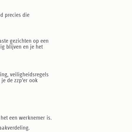
jd precies die
vaste gezichten op een
g blijven en je het
ng, veiligheidsregels
 je de zzp’er ook
 het een werknemer is.
aakverdeling.